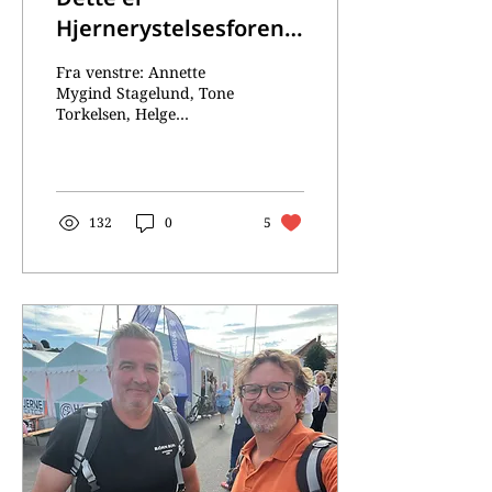
Hjernerystelsesforeningens
styre
Fra venstre: Annette
Mygind Stagelund, Tone
Torkelsen, Helge
Skirbekk, Mette
Pettersen, Kristian
Lindstad, Kjersti Sunde
og Anne Kathrine Wexels
Wold. På
132
0
5
Hjernerystelsesforeningens
årsmøte i mai ble
følgende styre valgt:
Leder Helge Skirbekk
(gjenvalg) og
styremedlemmene Tone
Torkelsen (gjenvalg),
Annette Mygind
Stagelund (gjenvalg),
Kristian Lindstad
(gjenvalg), Kjersti Sunde
(gjenvalg), Anne Kathrine
Wexels Wold (ny) og