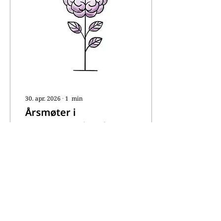
arrangement Klokken
11.00 inviterer
Hjernerystelsesforeningen,
sammen med Hodepine
Norge, til arrangementet
«Ungdom og hjernehelse»
i Hjerneteltet. Her retter
vi søkelyset mot
hvordan...
30. apr. 2026
∙
1
min
Årsmøter i
Hjernerystelsesforeningen
2026
Det er igjen tid for
årsmøter i
Hjernerystelsesforeningen.
Det er en viktig anledning
til å få innsikt i arbeidet
som er gjort det siste
året, og til å påvirke
veien videre.
117
0
4
Hjernerystelsesforeningens