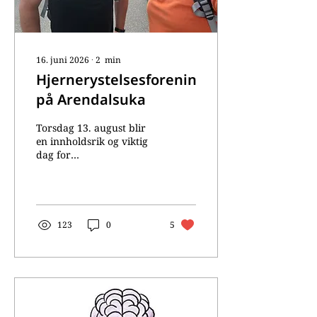
Mette Pettersen (ny).
Styret vil videreføre
arbeidet med å støtte...
16. juni 2026
∙
2
min
Hjernerystelsesforeningen
på Arendalsuka
Torsdag 13. august blir
en innholdsrik og viktig
dag for
Hjernerystelsesforeningen
under Arendalsuka.
Gjennom eget
arrangement, deltakelse i
to andre arrangementer
123
0
5
og tilstedeværelse på
stand ønsker vi å løfte
kunnskap om
hjernerystelse og sette
hjernehelse på
dagsorden. Ungdom og
hjernehelse – vårt eget