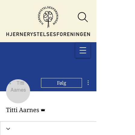
Flere handlinger
Følg
Admin
Titti Aarnes