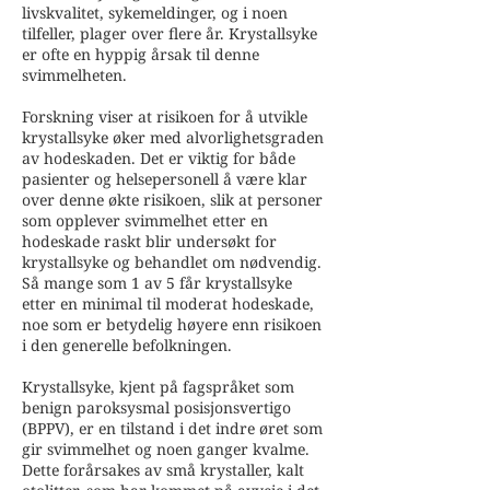
livskvalitet, sykemeldinger, og i noen
tilfeller, plager over flere år. Krystallsyke
er ofte en hyppig årsak til denne
svimmelheten.
Forskning viser at risikoen for å utvikle
krystallsyke øker med alvorlighetsgraden
av hodeskaden. Det er viktig for både
pasienter og helsepersonell å være klar
over denne økte risikoen, slik at personer
som opplever svimmelhet etter en
hodeskade raskt blir undersøkt for
krystallsyke og behandlet om nødvendig.
Så mange som 1 av 5 får krystallsyke
etter en minimal til moderat hodeskade,
noe som er betydelig høyere enn risikoen
i den generelle befolkningen.
Krystallsyke, kjent på fagspråket som
benign paroksysmal posisjonsvertigo
(BPPV), er en tilstand i det indre øret som
gir svimmelhet og noen ganger kvalme.
Dette forårsakes av små krystaller, kalt