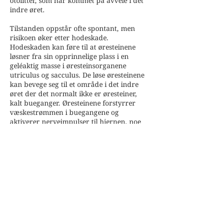
otolitter, som har kommet på avveie i det
indre øret.
Tilstanden oppstår ofte spontant, men
risikoen øker etter hodeskade.
Hodeskaden kan føre til at øresteinene
løsner fra sin opprinnelige plass i en
geléaktig masse i øresteinsorganene
utriculus og sacculus. De løse øresteinene
kan bevege seg til et område i det indre
øret der det normalt ikke er øresteiner,
kalt bueganger. Øresteinene forstyrrer
væskestrømmen i buegangene og
aktiverer nerveimpulser til hjernen, noe
som gir feilaktig informasjon om hodets
bevegelser og oppleves som svimmelhet.
Svimmelheten forårsakes typisk av
hodebevegelser og stillingsendringer, som
for eksempel å bevege hodet opp og ned,
legge seg ned på ryggen, eller snu seg til
sidene i sengen. Dette gir
svimmelhetsanfall som varer i noen
sekunder.