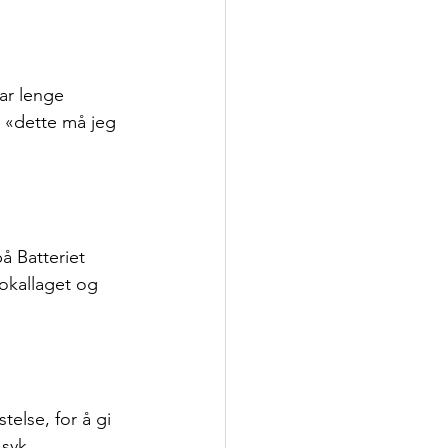
ar lenge 
 «dette må jeg 
å Batteriet 
okallaget og 
telse, for å gi 
syk.