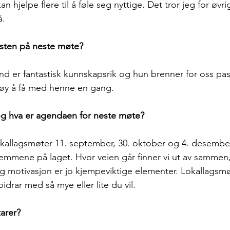
kan hjelpe flere til å føle seg nyttige. Det tror jeg for øvri
å.
ten på neste møte?
 er fantastisk kunnskapsrik og hun brenner for oss pasi
gøy å få med henne en gang. 
og hva er agendaen for neste møte?
okallagsmøter 11. september, 30. oktober og 4. desember. 
emmene på laget. Hvor veien går finner vi ut av sammen
og motivasjon er jo kjempeviktige elementer. Lokallagsmø
bidrar med så mye eller lite du vil.
arer?