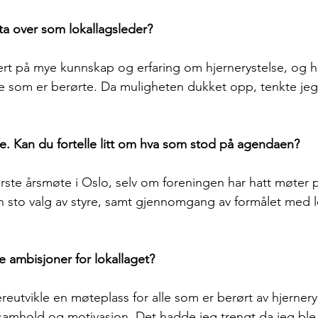
ta over som lokallagsleder?
hvert på mye kunnskap og erfaring om hjernerystelse, og h
e som er berørte. Da muligheten dukket opp, tenkte jeg
e. Kan du fortelle litt om hva som stod på agendaen?
første årsmøte i Oslo, selv om foreningen har hatt møter p
n sto valg av styre, samt gjennomgang av formålet med l
e ambisjoner for lokallaget?
reutvikle en møteplass for alle som er berørt av hjernerys
 samhold og motivasjon. Det hadde jeg trengt da jeg ble 