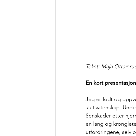
Tekst: Maja Ottarsru
En kort presentasjon
Jeg er født og oppvo
statsvitenskap. Under
Senskader etter hjer
en lang og kronglete
utfordringene, selv om