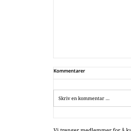
Kommentarer
Skriv en kommentar …
Hjernerystelsesforeningen
i media: Intervju med
Kjersti Aune Sunde i KK
Vi trenger medlemmer for å k