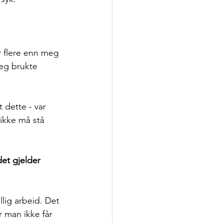
ar flere enn meg 
Jeg brukte 
 dette - var 
 ikke må stå 
et gjelder 
llig arbeid. Det 
 man ikke får 