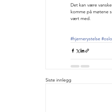
Det kan være vanskel
komme på møtene så s
vært med.
#hjernerystelse
#osl
Siste innlegg