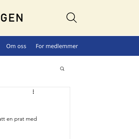
Om oss
For medlemmer
att en prat med 