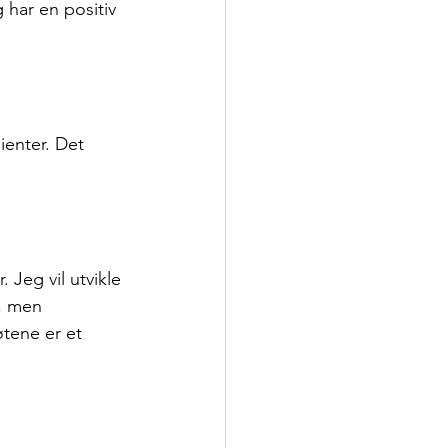
g har en positiv 
enter. Det 
Jeg vil utvikle 
, men 
tene er et 