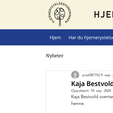
Hjem
Har du hjernerystels
Nyheter
post087752
9. sep.
Kaja Bestvold
Oppdatert:
10. sep. 2024
Kaja Bestvold overtar
henne.