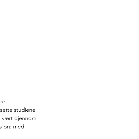
re 
sette studiene. 
ar vært gjennom 
is bra med 