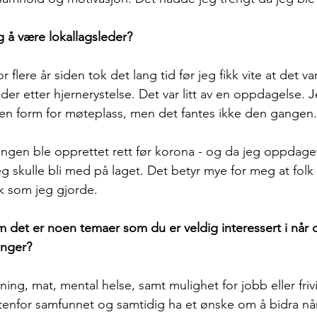
g å være lokallagsleder?
 flere år siden tok det lang tid før jeg fikk vite at det v
er etter hjernerystelse. Det var litt av en oppdagelse. 
 en form for møteplass, men det fantes ikke den gangen.
ingen ble opprettet rett før korona - og da jeg oppdaget
 jeg skulle bli med på laget. Det betyr mye for meg at folk
ik som jeg gjorde.
m det er noen temaer som du er veldig interessert i når d
inger?
ning, mat, mental helse, samt mulighet for jobb eller frivi
 utenfor samfunnet og samtidig ha et ønske om å bidra når