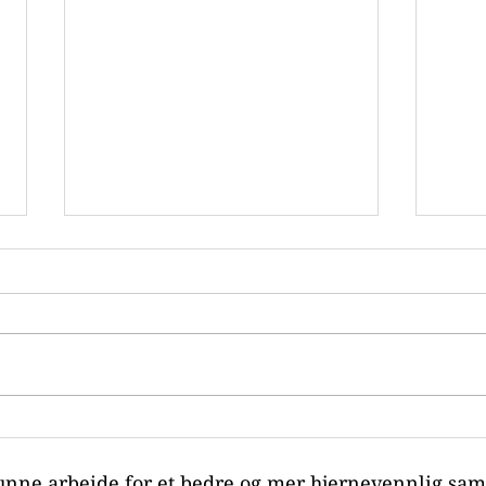
Hjer
Dette er
på A
Hjernerystelsesforeningens
unne arbeide for et bedre og mer hjernevennlig sa
styre