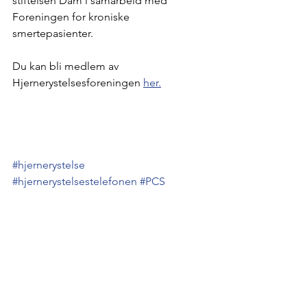
stiftelsen Dam i samarbeid med 
Foreningen for kroniske 
smertepasienter.
Du kan bli medlem av 
Hjernerystelsesforeningen 
her.
#hjernerystelse
#hjernerystelsestelefonen
#PCS