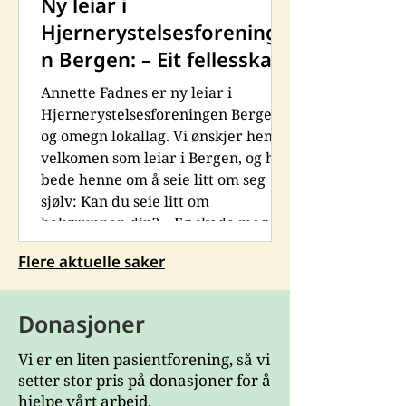
Ny leiar i
Hjernerystelsesforeninge
n Bergen: – Eit fellesskap
er viktig for meg
Annette Fadnes er ny leiar i
Hjernerystelsesforeningen Bergen
og omegn lokallag. Vi ønskjer henne
velkomen som leiar i Bergen, og har
bede henne om å seie litt om seg
sjølv: Kan du seie litt om
bakgrunnen din? – Eg skada meg i
2012, på jobb. Har etter det vore
Flere aktuelle saker
gjennom to rundar med AAP, der eg
prøvde å jobbe fullt imellom. Eg er
no 100 prosent ufør. Kvifor melde
Donasjoner
du deg inn i
Hjernerystelsesforeningen? – Eg
Vi er en liten pasientforening, så vi
melde meg inn i
setter stor pris på donasjoner for å
Hjernerystelseforeningen då
hjelpe vårt arbeid.