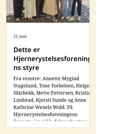
og gikk tilbake på jobb. Jeg ante ikke
at sammenstøt
22. juni
Dette er
Hjernerystelsesforeninge
ns styre
Fra venstre: Annette Mygind
Stagelund, Tone Torkelsen, Helge
Skirbekk, Mette Pettersen, Kristian
Lindstad, Kjersti Sunde og Anne
Kathrine Wexels Wold. På
Hjernerystelsesforeningens
årsmøte i mai ble følgende styre
valgt: Leder Helge Skirbekk