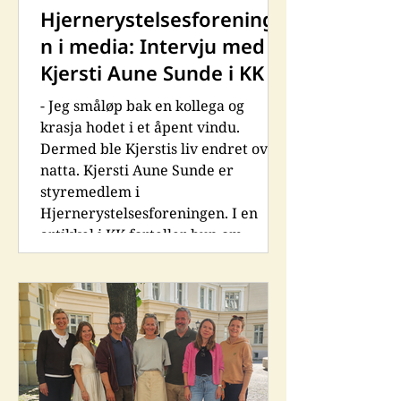
Hjernerystelsesforeninge
n i media: Intervju med
Kjersti Aune Sunde i KK
- Jeg småløp bak en kollega og
krasja hodet i et åpent vindu.
Dermed ble Kjerstis liv endret over
natta. Kjersti Aune Sunde er
styremedlem i
Hjernerystelsesforeningen. I en
artikkel i KK forteller hun om
hvordan et ublidt møte med et
åpent vindu fikk store
konsekvenser. – Sammenstøtet
sendte meg rett i bakken, og jeg
følte meg forvirra og småredd der
jeg satt på bakken. Men jeg spratt
opp, gikk inn og kjøpte det jeg skulle