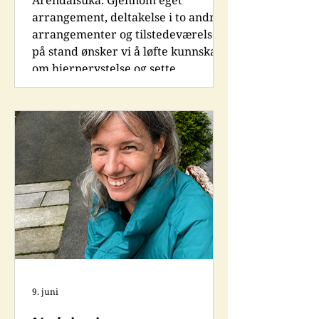
Arendalsuka. Gjennom eget
arrangement, deltakelse i to andre
arrangementer og tilstedeværelse
på stand ønsker vi å løfte kunnskap
om hjernerystelse og sette
hjernehelse på dagsorden. Ungdom
og hjernehelse – vårt eget
arrangement Klokken 11.00
inviterer
Hjernerystelsesforeningen,
sammen med Hodepine Norge, til
arrangementet «Ungdom og
hjernehelse» i Hjerneteltet. Her
retter vi søkelyset
9. juni