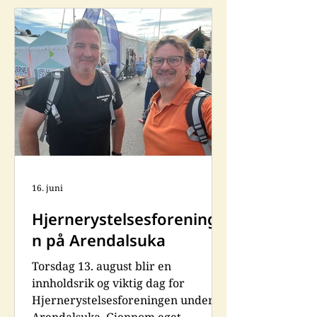
(gjenvalg) og styremedlemmene
Tone Torkelsen (gjenvalg), Annette
Mygind Stagelund (gjenvalg),
Kristian Lindstad (gjenvalg), Kjersti
Sunde (gjenvalg), Anne Kathrine
Wexels Wold (ny) og Mette
Pettersen (ny). Styret vil videreføre
arbeidet m
16. juni
Hjernerystelsesforeninge
n på Arendalsuka
Torsdag 13. august blir en
innholdsrik og viktig dag for
Hjernerystelsesforeningen under