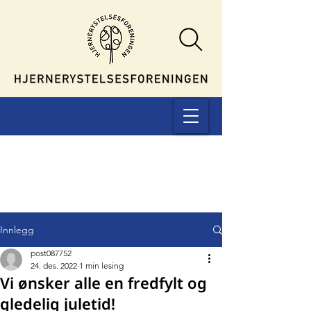
Innlegg
post087752
24. des. 2022
1 min lesing
Vi ønsker alle en fredfylt og
gledelig juletid!