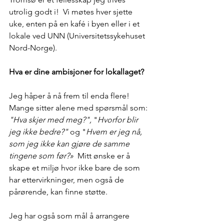
utrolig godt i!  Vi møtes hver sjette 
uke, enten på en kafé i byen eller i et 
lokale ved UNN (Universitetssykehuset 
Nord-Norge).
Hva er dine ambisjoner for lokallaget?
Jeg håper å nå frem til enda flere! 
Mange sitter alene med spørsmål som: 
"Hva skjer med meg?",
 "
Hvorfor blir 
jeg ikke bedre?"
 og "
Hvem er jeg nå, 
som jeg ikke kan gjøre de samme 
tingene som før?» 
 Mitt ønske er å 
skape et miljø hvor ikke bare de som 
har ettervirkninger, men også de 
pårørende, kan finne støtte.
Jeg har også som mål å arrangere 