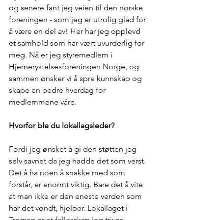
og senere fant jeg veien til den norske 
foreningen - som jeg er utrolig glad for 
å være en del av! Her har jeg opplevd 
et samhold som har vært uvurderlig for 
meg. Nå er jeg styremedlem i 
Hjernerystelsesforeningen Norge, og 
sammen ønsker vi å spre kunnskap og 
skape en bedre hverdag for 
medlemmene våre.
Hvorfor ble du lokallagsleder?
Fordi jeg ønsket å gi den støtten jeg 
selv savnet da jeg hadde det som verst. 
Det å ha noen å snakke med som 
forstår, er enormt viktig. Bare det å vite 
at man ikke er den eneste verden som 
har det vondt, hjelper. Lokallaget i 
Tromsø er et fellesskap jeg trives 