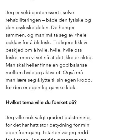
Jeg er veldig interessert i selve 
rehabiliteringen – både den fysiske og 
den psykiske delen. De henger 
sammen, og man må ta seg av «hele 
pakka» for å bli frisk.  Tidligere fikk vi 
beskjed om å hvile, hvile, hvile oss 
friske, men vi vet nå at det ikke er riktig. 
Man skal heller finne en god balanse 
mellom hvile og aktivitet. Også må 
man lære seg å lytte til sin egen kropp, 
for den er egentlig ganske klok.
Hvilket tema ville du forsket på?
Jeg ville nok valgt gradert pulstrening, 
for det har hatt stor betydning for min 
egen fremgang. I starten var jeg redd 
for å trene. Jeg trodde symptomene 