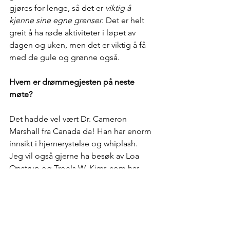
gjøres for lenge, så det er 
viktig å 
kjenne sine egne grenser
. Det er helt 
greit å ha røde aktiviteter i løpet av 
dagen og uken, men det er viktig å få 
med de gule og grønne også.
Hvem er drømmegjesten på neste 
møte?
Det hadde vel vært Dr. Cameron 
Marshall fra Canada da! Han har enorm 
innsikt i hjernerystelse og whiplash. 
Jeg vil også gjerne ha besøk av Loa 
Opstrup og Troels W. Kjær, som har 
skrevet boken 
Hjernerystelse – slik 
kommer du deg
.
Når er neste møte og hva står på 
agendaen?